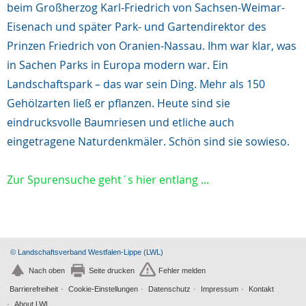
beim Großherzog Karl-Friedrich von Sachsen-Weimar-
Eisenach und später Park- und Gartendirektor des
Prinzen Friedrich von Oranien-Nassau. Ihm war klar, was
in Sachen Parks in Europa modern war. Ein
Landschaftspark – das war sein Ding. Mehr als 150
Gehölzarten ließ er pflanzen. Heute sind sie
eindrucksvolle Baumriesen und etliche auch
eingetragene Naturdenkmäler. Schön sind sie sowieso.
Zur Spurensuche geht´s hier entlang ...
© Landschaftsverband Westfalen-Lippe (LWL)
Nach oben
Seite drucken
Fehler melden
Barrierefreiheit
Cookie-Einstellungen
Datenschutz
Impressum
Kontakt
About LWL