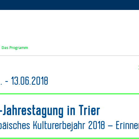
Zur
Zur
Zum
Hauptnavigation
Seitennavigation
Inhalt
Das Programm
. - 13.06.2018
-Jahrestagung in Trier
päisches Kulturerbejahr 2018 – Erinn