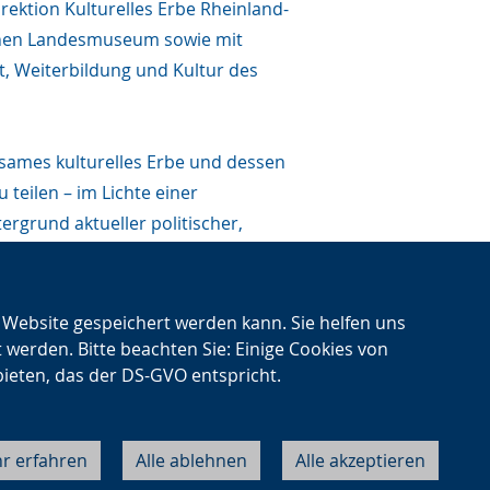
ektion Kulturelles Erbe Rheinland-
schen Landesmuseum sowie mit
t, Weiterbildung und Kultur des
ames kulturelles Erbe und dessen
 teilen – im Lichte einer
rgrund aktueller politischer,
utet die programmatische
he Nationalkomitee für
n Website gespeichert werden kann. Sie helfen uns
t werden. Bitte beachten Sie: Einige Cookies von
bieten, das der DS-GVO entspricht.
r erfahren
Alle ablehnen
Alle akzeptieren
Cookie-Einstellungen
Datenschutz
Impressum
Kontakt
About LWL