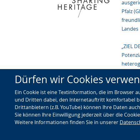
ausgeri
Pfalz (
freundl
Landes 
„ZIEL D
Potenzi
heterog
gesells
Dürfen wir Cookies verwe
Ankündi
Denkma
Ein Cookie ist eine Textinformation, die im Browser 
und Dritten dabei, den Internetauftritt komfortabel b
Drittanbietern (z.B. YouTube) können Ihre Daten auch
Sie können Ihre Einwilligung jederzeit über die Cooki
Weitere Informationen finden Sie in unserer
Datensc
© Landschaftsverband Westfalen-Lippe (LWL)
Nach oben