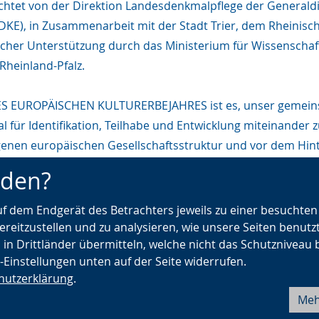
chtet von der Direktion Landesdenkmalpflege der Generaldir
GDKE), in Zusammenarbeit mit der Stadt Trier, dem Rheini
icher Unterstützung durch das Ministerium für Wissenschaf
Rheinland-Pfalz.
ES EUROPÄISCHEN KULTURERBEJAHRES ist es, unser gemeins
al für Identifikation, Teilhabe und Entwicklung miteinander zu
enen europäischen Gesellschaftsstruktur und vor dem Hinte
chaftlicher und wirtschaftlicher Herausforderungen.“ So la
nden?
gung des Europäischen Kulturerbejahres durch das Deutsc
lschutz.
auf dem Endgerät des Betrachters jeweils zu einer besuchte
ereitzustellen und zu analysieren, wie unsere Seiten benutz
 in Drittländer übermitteln, welche nicht das Schutzniveau 
e-Einstellungen unten auf der Seite widerrufen.
hutzerklärung
.
Meh
Barrierefreiheit
Seite drucken
Fehler melden