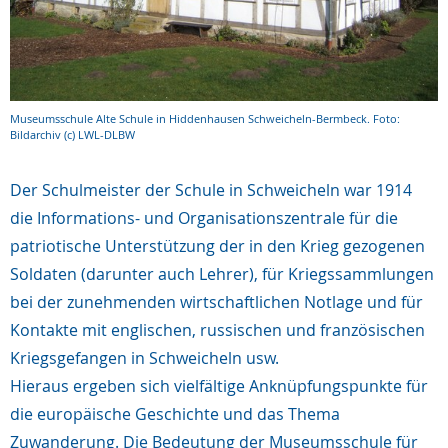
Museumsschule Alte Schule in Hiddenhausen Schweicheln-Bermbeck. Foto:
Bildarchiv (c) LWL-DLBW
Der Schulmeister der Schule in Schweicheln war 1914
die Informations- und Organisationszentrale für die
patriotische Unterstützung der in den Krieg gezogenen
Soldaten (darunter auch Lehrer), für Kriegssammlungen
bei der zunehmenden wirtschaftlichen Notlage und für
Kontakte mit englischen, russischen und französischen
Kriegsgefangen in Schweicheln usw.
Hieraus ergeben sich vielfältige Anknüpfungspunkte für
die europäische Geschichte und das Thema
Zuwanderung. Die Bedeutung der Museumsschule für